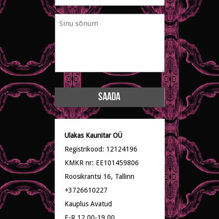
mail
Sinu
*
sõnum
*
Ulakas Kaunitar OÜ
Registrikood: 12124196
KMKR nr: EE101459806
Roosikrantsi 16, Tallinn
+3726610227
Kauplus Avatud
E-R 12.00-19.00