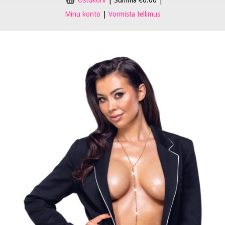
Ostukorv
|
Summa
€
0.00
|
Minu konto
|
Vormista tellimus