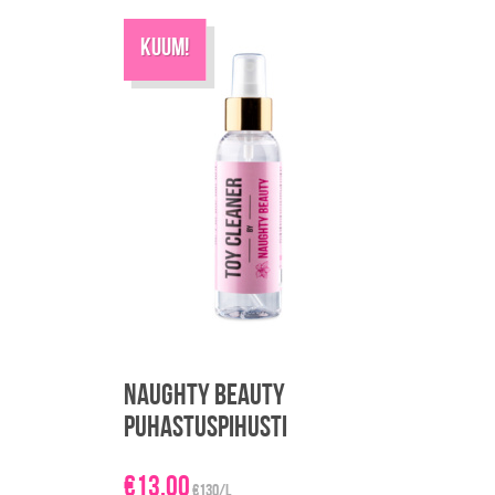
KUUM!
Naughty Beauty
puhastuspihusti
€
13.00
€130/L