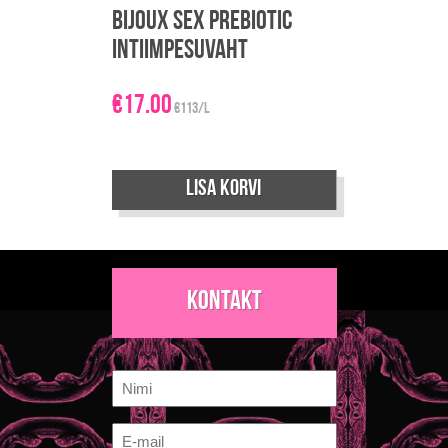
Bijoux Sex Prebiotic
intiimpesuvaht
€
17.00
€113/L
Lisa korvi
Kontakt
Nimi
E-