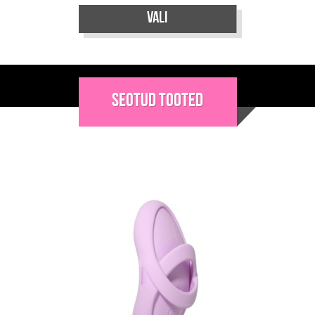
Vali
Sellel
tootel
on
Seotud tooted
mitu
varianti.
Valikuid
saab
teha
tootelehel.