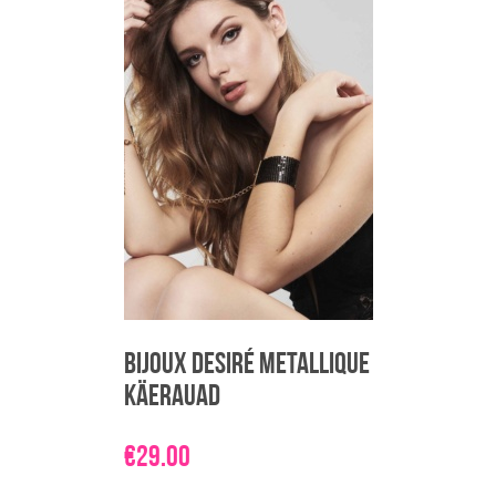
Bijoux Desiré Metallique
käerauad
€
29.00