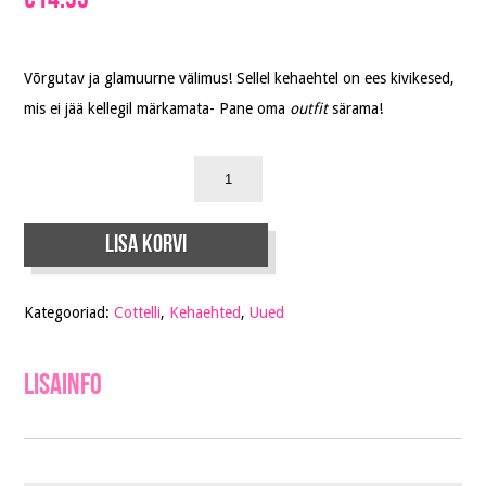
€
14.95
Võrgutav ja glamuurne välimus! Sellel kehaehtel on ees kivikesed,
mis ei jää kellegil märkamata- Pane oma
outfit
särama!
Lisa korvi
Kategooriad:
Cottelli
,
Kehaehted
,
Uued
Lisainfo