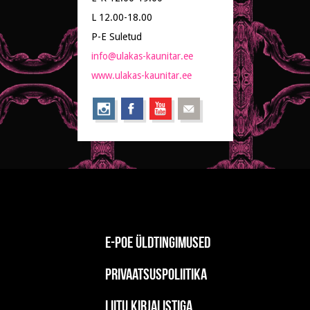
L 12.00-18.00
P-E Suletud
info@ulakas-kaunitar.ee
www.ulakas-kaunitar.ee
E-poe üldtingimused
Privaatsuspoliitika
Liitu kirjalistiga