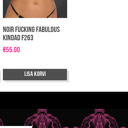
Noir Fucking Fabulous
kindad F263
€
55.00
Lisa korvi