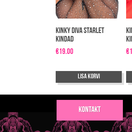
Kinky Diva Starlet
Ki
kindad
k
€
19.00
€
Lisa korvi
Kontakt