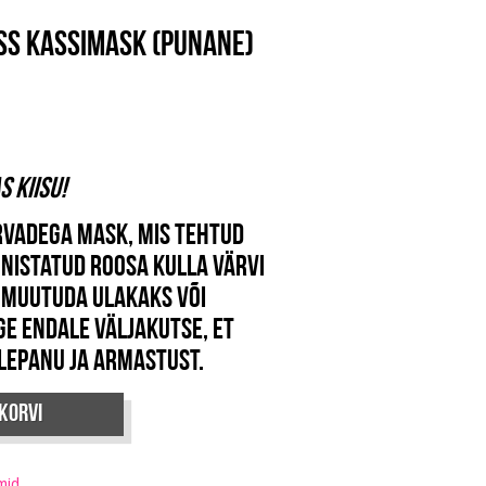
oss kassimask (punane)
 kiisu!
rvadega mask, mis tehtud
nistatud roosa kulla värvi
 muutuda ulakaks või
ge endale väljakutse, et
lepanu ja armastust.
 korvi
mid