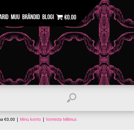
arid
Muu
Brändid
Blogi
€0.00
ma
€
0.00
|
Minu konto
|
Vormista tellimus