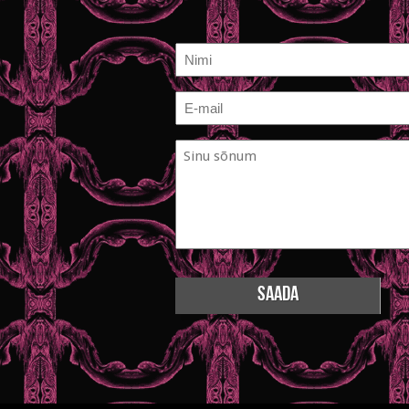
Nimi
E-
mail
Sinu
*
sõnum
*