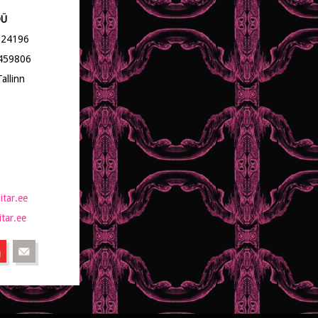
OÜ
2124196
459806
allinn
itar.ee
tar.ee