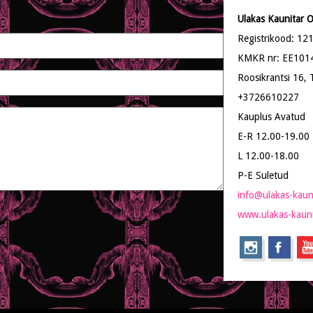
tootelehel.
Ulakas Kaunitar 
Registrikood: 1
KMKR nr: EE101
Roosikrantsi 16, T
+3726610227
Kauplus Avatud
E-R 12.00-19.00
L 12.00-18.00
P-E Suletud
info@ulakas-kaun
www.ulakas-kauni