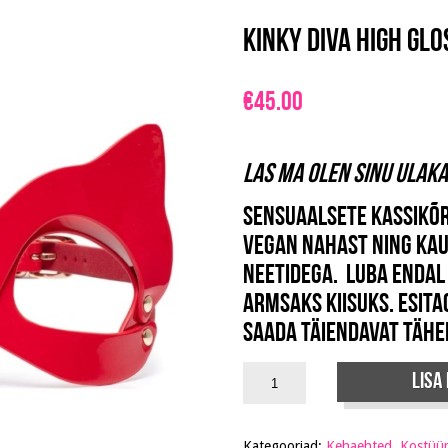
Kinky Diva High Gl
€
45.00
Las ma olen sinu ulakas
Sensuaalsete kassikõ
Vegan nahast ning kau
neetidega. Luba endal
armsaks kiisuks. Esita
saada täiendavat tähe
Lisa
Kategooriad:
Kehaehted
,
Kostüü