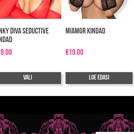
nky Diva Seductive
Miamor kindad
indad
19.00
€
19.00
Sellel
Vali
Loe edasi
tootel
on
mitu
varianti.
Valikuid
saab
teha