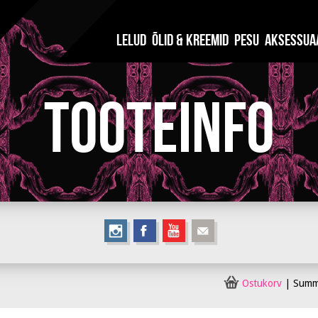
Lelud
Õlid & Kreemid
Pesu
Aksessua
Tooteinfo
Ostukorv
|
Sum