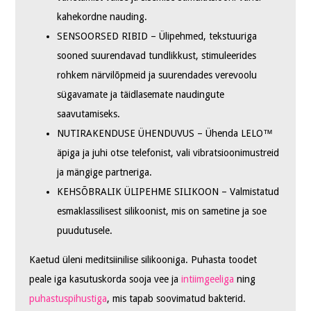
kahekordne nauding.
SENSOORSED RIBID – Ülipehmed, tekstuuriga
sooned suurendavad tundlikkust, stimuleerides
rohkem närvilõpmeid ja suurendades verevoolu
sügavamate ja täidlasemate naudingute
saavutamiseks.
NUTIRAKENDUSE ÜHENDUVUS – Ühenda LELO™
äpiga ja juhi otse telefonist, vali vibratsioonimustreid
ja mängige partneriga.
KEHSÕBRALIK ÜLIPEHME SILIKOON – Valmistatud
esmaklassilisest silikoonist, mis on sametine ja soe
puudutusele.
Kaetud üleni meditsiinilise silikooniga. Puhasta toodet
peale iga kasutuskorda sooja vee ja
intiimgeeliga
ning
puhastuspihustiga
, mis tapab soovimatud bakterid.