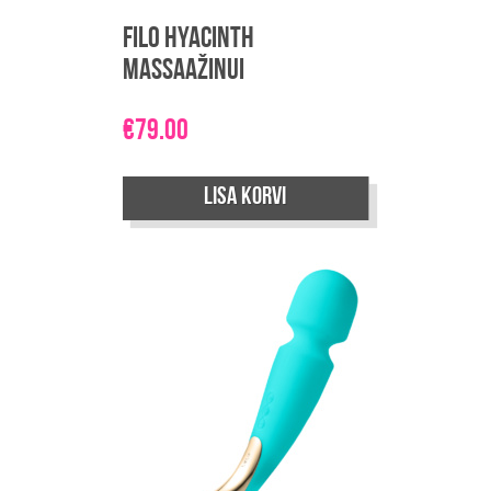
Filo Hyacinth
massaažinui
€
79.00
Lisa korvi