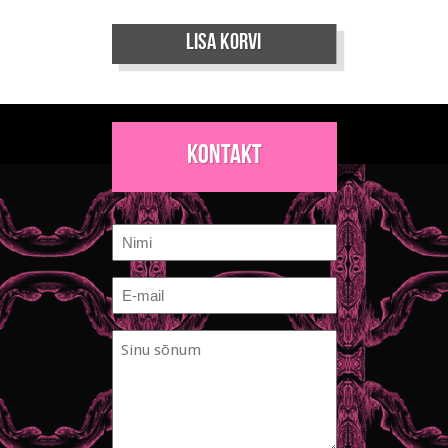
Lisa korvi
Kontakt
Nimi
E-
mail
Sinu
*
sõnum
*