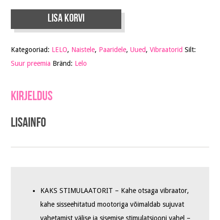
Lisa korvi
Kategooriad:
LELO
,
Naistele
,
Paaridele
,
Uued
,
Vibraatorid
Silt:
Suur preemia
Bränd:
Lelo
Kirjeldus
Lisainfo
KAKS STIMULAATORIT – Kahe otsaga vibraator,
kahe sisseehitatud mootoriga võimaldab sujuvat
vahetamist välise ja sisemise stimulatsiooni vahel –