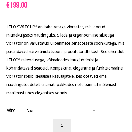
€
199.00
LELO SWITCH™ on kahe otsaga vibraator, mis loodud
mitmekülgseks naudinguks. Sileda ja ergonoomilise siluetiga
vibraator on varustatud ülipehmete sensoorsete soonikutega, mis
parandavad närvistimulatsiooni ja puutetundlikkust. See ühendub
LELO™ rakendusega, võimaldades kaugjuhtimist ja
kohandatavaid seadeid. Kompaktne, elegantne ja funktsionaalne
vibraator sobib ideaalselt kasutajatele, kes ootavad oma
naudingutoodetelt enamat, pakkudes neile parimat mõlemast
maailmast ühes elegantses vormis.
Värv