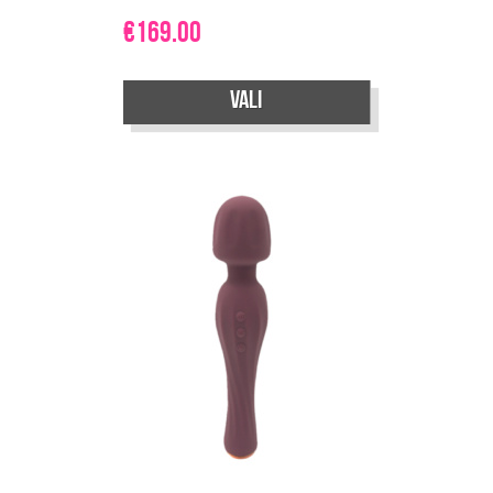
€
169.00
Vali
Sellel
tootel
on
mitu
varianti.
Valikuid
saab
teha
tootelehel.