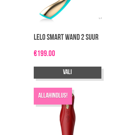
LELO Smart Wand 2 suur
€
199.00
Vali
Sellel
tootel
Allahindlus!
on
mitu
varianti.
Valikuid
saab