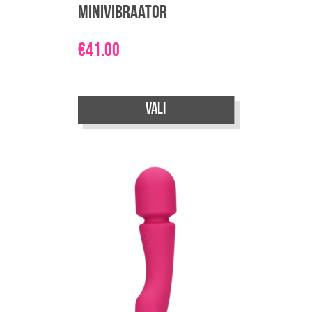
minivibraator
€
41.00
Sellel
Vali
tootel
on
mitu
varianti.
Valikuid
saab
teha
tootelehel.