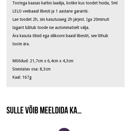
Tootega kaasas karbis laadija, kotike kus toodet hoida, 5ml
LELO veebaasil libesti ja 1 aastane garantii.
Lae toodet 2h, siis kasutusaeg 2h järjest. Iga 20minuti
tagant lülitub toode ise autommatselt välja.
Ära kasuta õlisid ega silikooni baasil libestit, see lõhub
toote ära.
Mõõdud: 21,7cm x 6,4cm x 4,3cm
Sisestatav osa: 8,3cm
Kaal: 167g
Sulle võib meeldida ka…