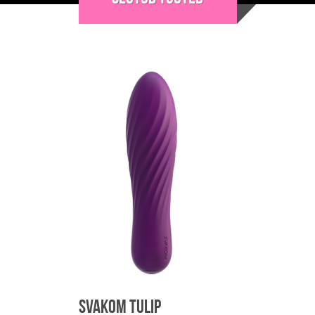
varianti.
Valikuid
saab
teha
tootelehel.
Svakom Tulip