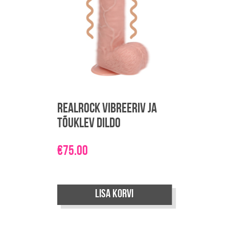
Realrock vibreeriv ja
tõuklev dildo
€
75.00
Lisa korvi