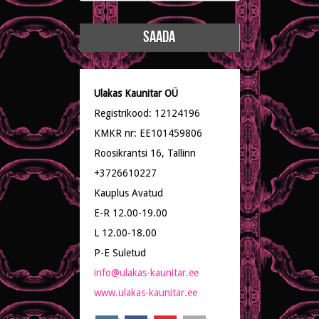
Ulakas Kaunitar OÜ
Registrikood: 12124196
KMKR nr: EE101459806
Roosikrantsi 16, Tallinn
+3726610227
Kauplus Avatud
E-R 12.00-19.00
L 12.00-18.00
P-E Suletud
info@ulakas-kaunitar.ee
www.ulakas-kaunitar.ee