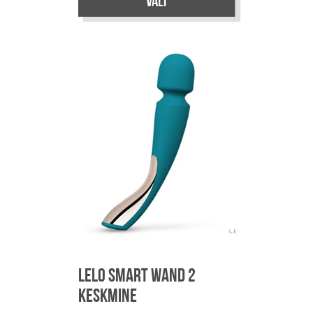
Vali
Sellel
tootel
on
mitu
varianti.
Valikuid
saab
teha
tootelehel.
LELO Smart Wand 2
keskmine