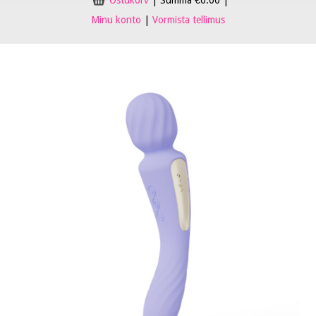
Ostukorv
|
Summa
€
0.00
|
Minu konto
|
Vormista tellimus