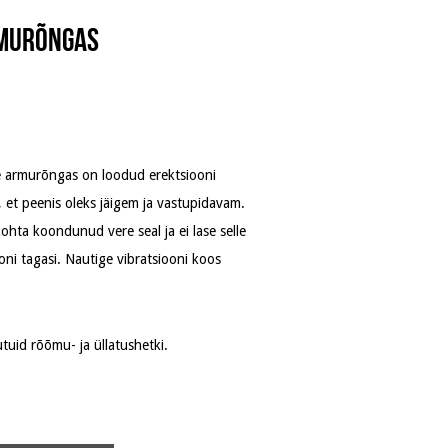
rmurõngas
se armurõngas on loodud erektsiooni
 et peenis oleks jäigem ja vastupidavam.
hta koondunud vere seal ja ei lase selle
oni tagasi. Nautige vibratsiooni koos
tuid rõõmu- ja üllatushetki.