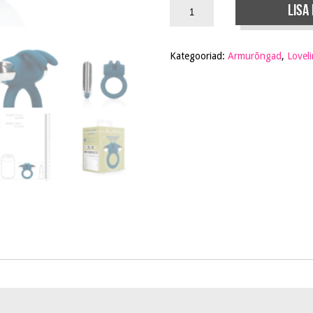
Lisa
Kategooriad:
Armurõngad
,
Lovel