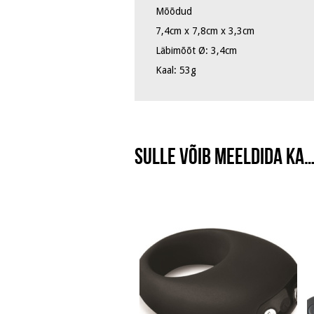
Mõõdud
7,4cm x 7,8cm x 3,3cm
Läbimõõt Ø: 3,4cm
Kaal: 53g
Sulle võib meeldida ka