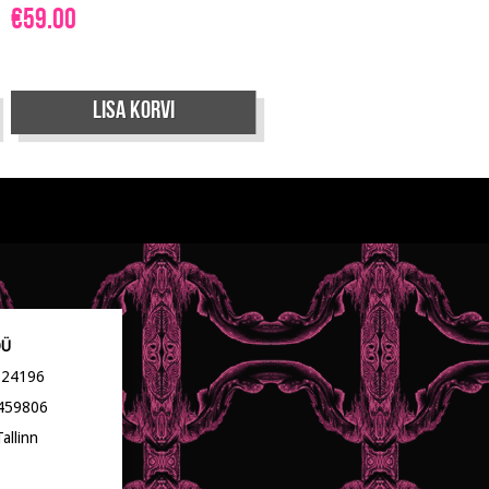
€
59.00
Lisa korvi
OÜ
2124196
459806
allinn