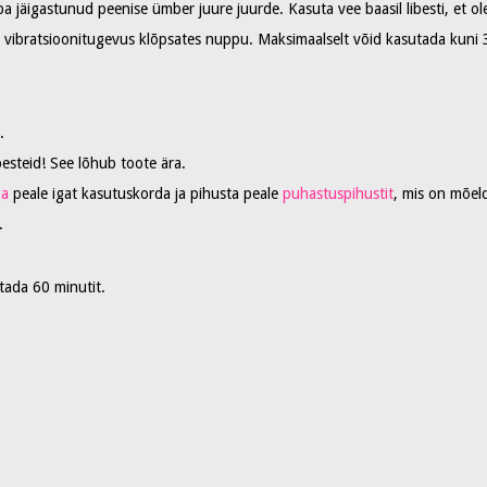
 jäigastunud peenise ümber juure juurde. Kasuta vee baasil libesti, et 
 vibratsioonitugevus klõpsates nuppu. Maksimaalselt võid kasutada kuni 30
.
ibesteid! See lõhub toote ära.
ga
peale igat kasutuskorda ja pihusta peale
puhastuspihustit
, mis on mõeld
.
tada 60 minutit.