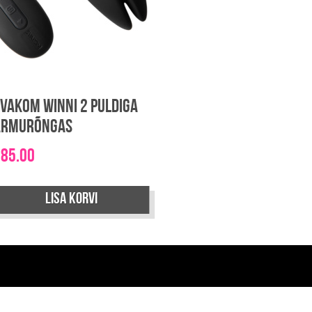
vakom Winni 2 puldiga
armurõngas
€
85.00
Lisa korvi