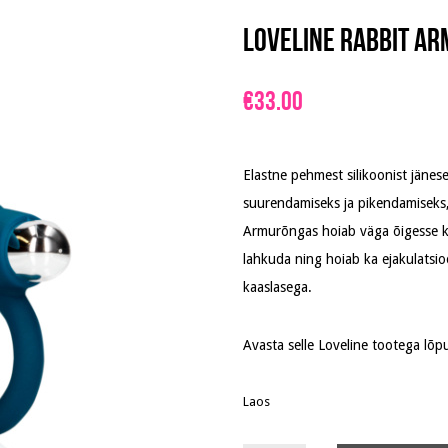
Loveline Rabbit a
€
33.00
Elastne pehmest silikoonist jäne
suurendamiseks ja pikendamiseks,
Armurõngas hoiab väga õigesse ko
lahkuda ning hoiab ka ejakulatsio
kaaslasega.
Avasta selle Loveline tootega lõpu
Laos