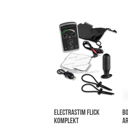
Valikuid
saab
teha
tootelehel.
ElectraStim Flick
Bo
komplekt
a