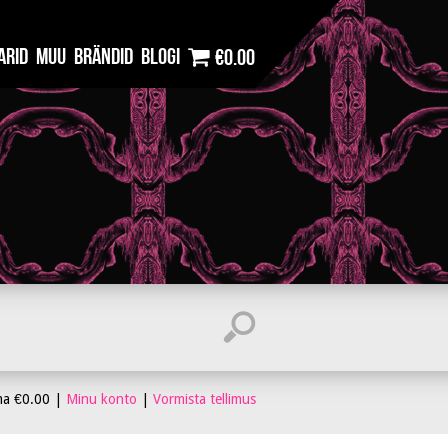
arid
Muu
Brändid
Blogi
€0.00
ma
€
0.00
|
Minu konto
|
Vormista tellimus