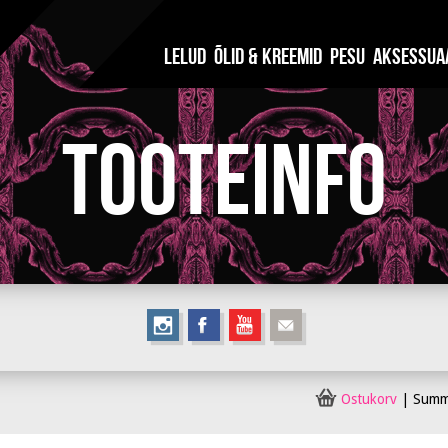
Lelud
Õlid & Kreemid
Pesu
Aksessua
Tooteinfo
Ostukorv
|
Sum