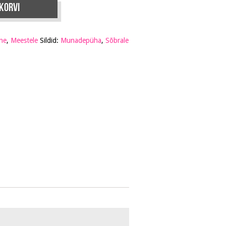
 korvi
ine
,
Meestele
Sildid:
Munadepüha
,
Sõbrale