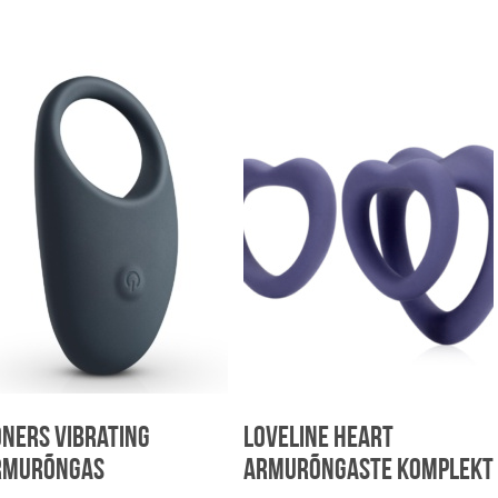
ners Vibrating
Loveline Heart
rmurõngas
armurõngaste komplekt