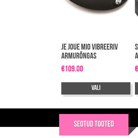
Je Joue MIO vibreeriv
S
armurõngas
€
109.00
Vali
Sellel
tootel
on
Seotud tooted
mitu
varianti.