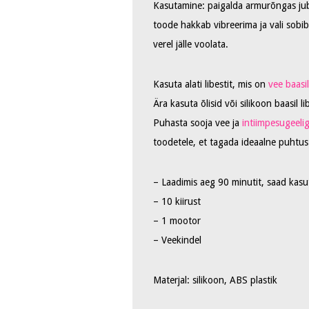
Kasutamine: paigalda armurõngas juba
toode hakkab vibreerima ja vali sobib
verel jälle voolata.
Kasuta alati libestit, mis on
vee baasil
Ära kasuta õlisid või silikoon baasil l
Puhasta sooja vee ja
intiimpesugeeli
toodetele, et tagada ideaalne puhtus
– Laadimis aeg 90 minutit, saad kasu
– 10 kiirust
– 1 mootor
– Veekindel
Materjal: silikoon, ABS plastik