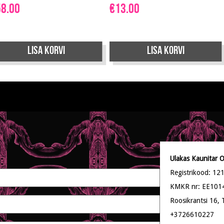
58.00
€
13.00
Lisa korvi
Lisa korvi
Ulakas Kaunitar 
Registrikood: 1
KMKR nr: EE101
Roosikrantsi 16, T
+3726610227