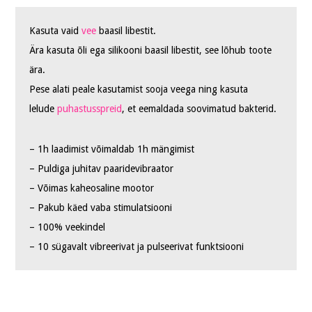
Kasuta vaid
vee
baasil libestit.
Ära kasuta õli ega silikooni baasil libestit, see lõhub toote
ära.
Pese alati peale kasutamist sooja veega ning kasuta
lelude
puhastusspreid
, et eemaldada soovimatud bakterid.
– 1h laadimist võimaldab 1h mängimist
– Puldiga juhitav paaridevibraator
– Võimas kaheosaline mootor
– Pakub käed vaba stimulatsiooni
– 100% veekindel
– 10 sügavalt vibreerivat ja pulseerivat funktsiooni