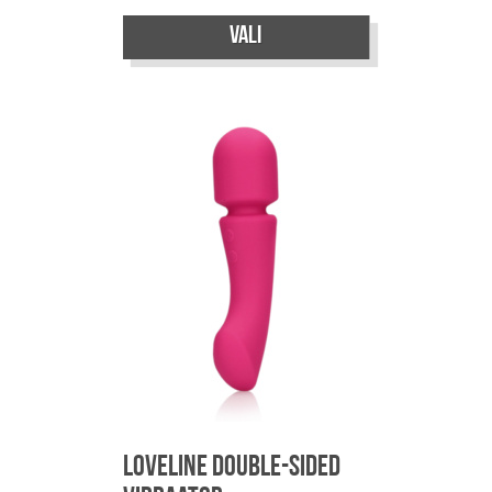
Sellel
Vali
tootel
on
mitu
varianti.
Valikuid
saab
teha
tootelehel.
Loveline Double-sided