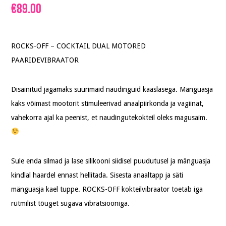
€
89.00
ROCKS-OFF – COCKTAIL DUAL MOTORED
PAARIDEVIBRAATOR
Disainitud jagamaks suurimaid naudinguid kaaslasega. Mänguasja
kaks võimast mootorit stimuleerivad anaalpiirkonda ja vagiinat,
vahekorra ajal ka peenist, et naudingutekokteil oleks magusaim.
Sule enda silmad ja lase silikooni siidisel puudutusel ja mänguasja
kindlal haardel ennast hellitada. Sisesta anaaltapp ja säti
mänguasja kael tuppe. ROCKS-OFF kokteilvibraator toetab iga
rütmilist tõuget sügava vibratsiooniga.