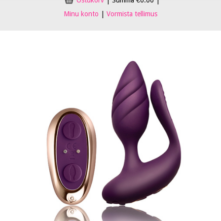
Ostukorv
|
Summa
€
0.00
|
Minu konto
|
Vormista tellimus