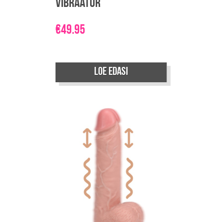
vibraator
€
49.95
Loe edasi