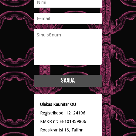
Nimi
E-
mail
Sinu
*
sõnum
*
Ulakas Kaunitar OÜ
Registrikood: 12124196
KMKR nr: EE101459806
Roosikrantsi 16, Tallinn