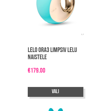
LELO Ora3 limpsiv lelu
naistele
€
179.00
Sellel
Vali
tootel
on
mitu