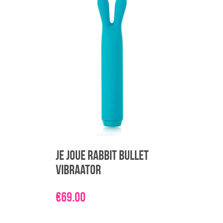
varianti.
Valikuid
saab
teha
tootelehel.
Je Joue Rabbit Bullet
vibraator
€
69.00