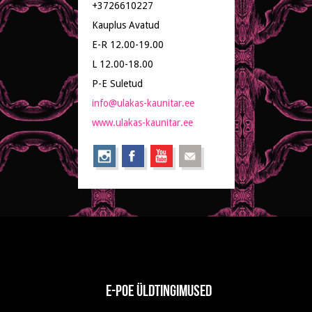
+3726610227
Kauplus Avatud
E-R 12.00-19.00
L 12.00-18.00
P-E Suletud
info@ulakas-kaunitar.ee
www.ulakas-kaunitar.ee
E-poe üldtingimused