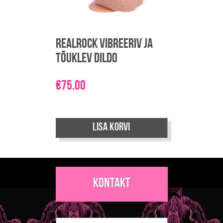
Realrock vibreeriv ja
tõuklev dildo
€
75.00
Lisa korvi
Kontakt