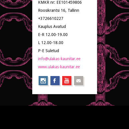
KMKR nr: EE101459806
Roosikrantsi 16, Tallinn
+3726610227
Kauplus Avatud
E-R 12.00-19.00
L 12.00-18.00
P-E Suletud
info@ulakas-kaunitar.ee
www.ulakas-kaunitar.ee