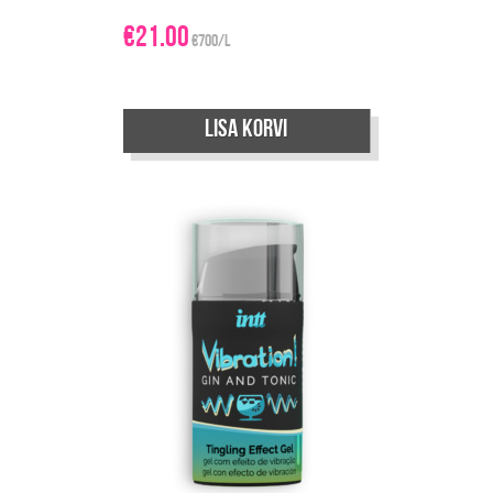
€
21.00
€700/L
Lisa korvi