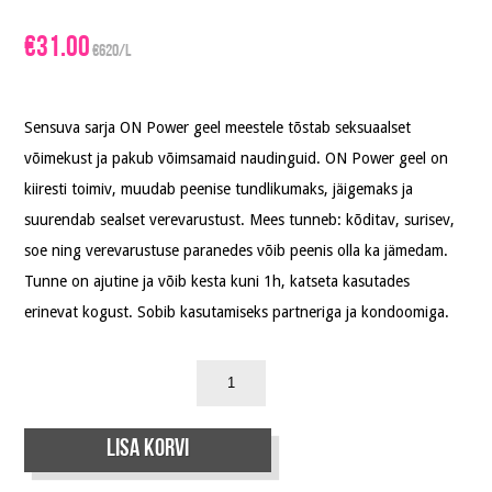
€
31.00
€620/L
Sensuva sarja ON Power geel meestele tõstab seksuaalset
võimekust ja pakub võimsamaid naudinguid. ON Power geel on
kiiresti toimiv, muudab peenise tundlikumaks, jäigemaks ja
suurendab sealset verevarustust. Mees tunneb: kõditav, surisev,
soe ning verevarustuse paranedes võib peenis olla ka jämedam.
Tunne on ajutine ja võib kesta kuni 1h, katseta kasutades
erinevat kogust. Sobib kasutamiseks partneriga ja kondoomiga.
Lisa korvi