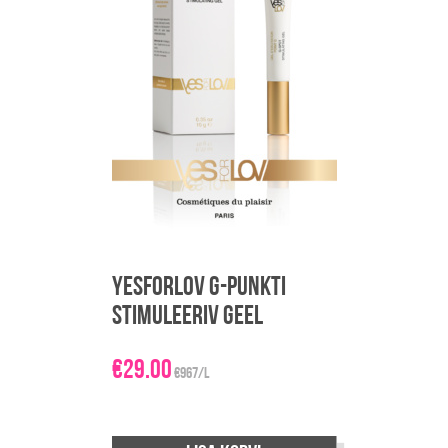
YESforLOV G-punkti
stimuleeriv geel
€
29.00
€967/L