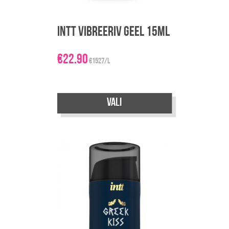
Intt Vibreeriv geel 15ml
€
22.90
€1527/L
Sellel
Vali
tootel
on
mitu
varianti.
Valikuid
saab
teha
tootelehel.