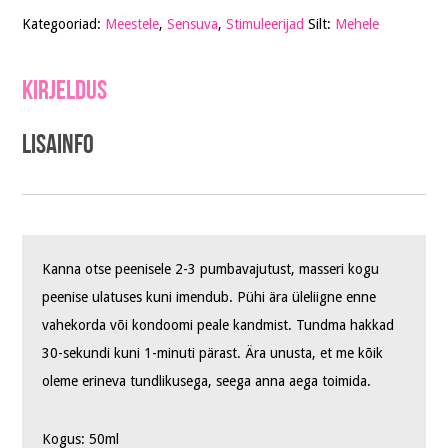
Kategooriad:
Meestele
,
Sensuva
,
Stimuleerijad
Silt:
Mehele
Kirjeldus
Lisainfo
Kanna otse peenisele 2-3 pumbavajutust, masseri kogu
peenise ulatuses kuni imendub. Pühi ära üleliigne enne
vahekorda või kondoomi peale kandmist. Tundma hakkad
30-sekundi kuni 1-minuti pärast. Ära unusta, et me kõik
oleme erineva tundlikusega, seega anna aega toimida.
Kogus: 50ml