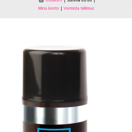
Ostukorv
|
Summa
€
0.00
|
Minu konto
|
Vormista tellimus