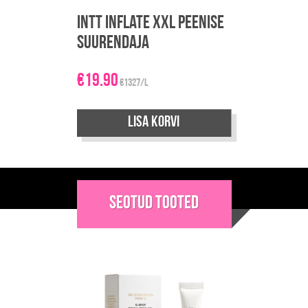
Intt Inflate XXL peenise
suurendaja
€
19.90
€1327/L
Lisa korvi
Seotud tooted