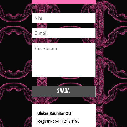
Nimi
E-
mail
Sinu
*
sõnum
*
Ulakas Kaunitar OÜ
Registrikood: 12124196