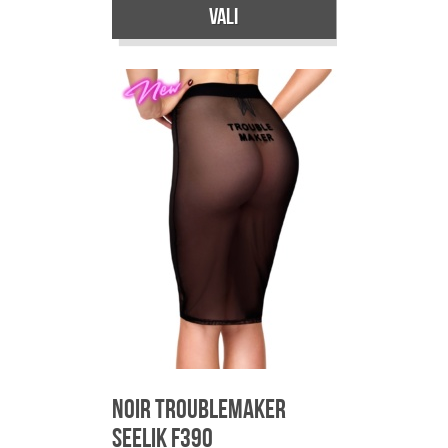
Vali
Sellel
tootel
on
mitu
varianti.
Valikuid
saab
teha
tootelehel.
Noir Troublemaker
Seelik F390