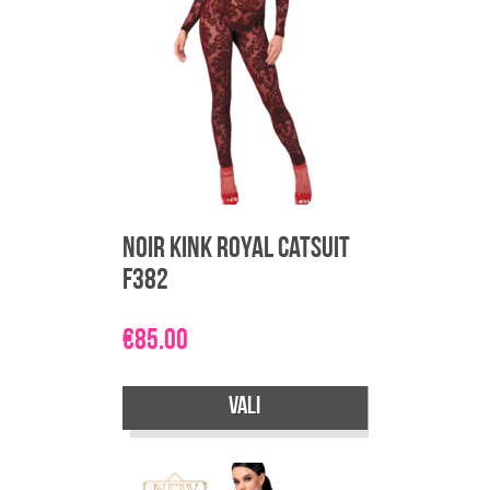
Valikuid
saab
teha
tootelehel.
Noir Kink Royal Catsuit
F382
€
85.00
Vali
Sellel
tootel