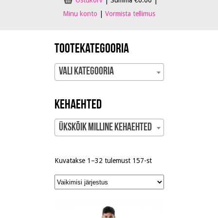
Ostukorv
|
Summa
€
0.00
|
Minu konto
|
Vormista tellimus
Tootekategooria
Vali kategooria
Kehaehted
Ükskõik milline Kehaehted
Kuvatakse 1–32 tulemust 157-st