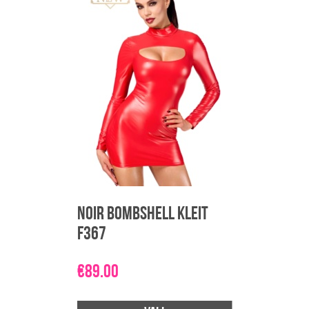
on
mitu
varianti.
Valikuid
saab
teha
tootelehel.
Noir Bombshell Kleit
F367
€
89.00