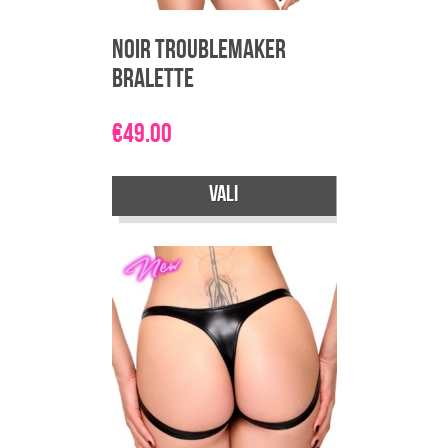
Noir Troublemaker
Bralette
€
49.00
Vali
Sellel
tootel
on
mitu
varianti.
Valikuid
saab
teha