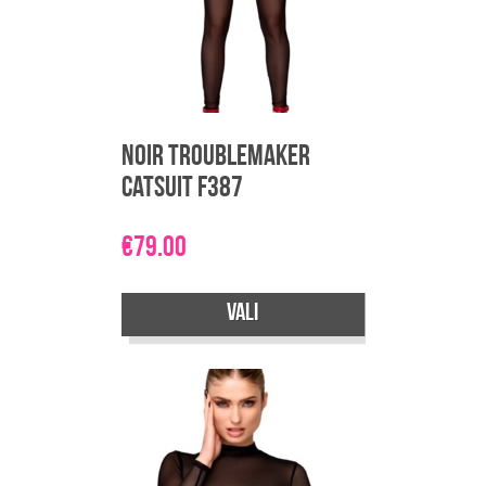
tootelehel.
Noir Troublemaker
Catsuit F387
€
79.00
Vali
Sellel
tootel
on
mitu
varianti.