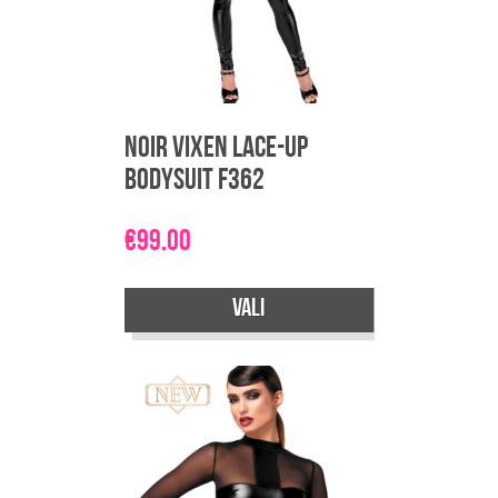
Noir Vixen Lace-Up
Bodysuit F362
€
99.00
Vali
Sellel
tootel
on
mitu
varianti.