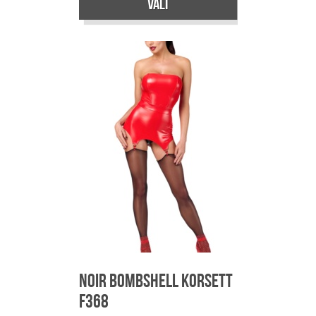
Vali
Sellel
tootel
on
mitu
varianti.
Valikuid
saab
teha
tootelehel.
Noir Bombshell Korsett
F368