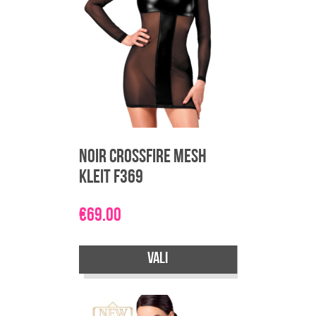
Valikuid
saab
teha
tootelehel.
Noir Crossfire Mesh
Kleit F369
€
69.00
Vali
Sellel
tootel