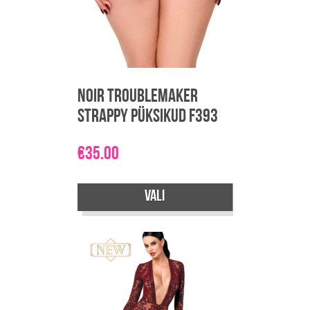
tootelehel.
Noir Troublemaker
Strappy Püksikud F393
€
35.00
Vali
Sellel
tootel
on
mitu
varianti.