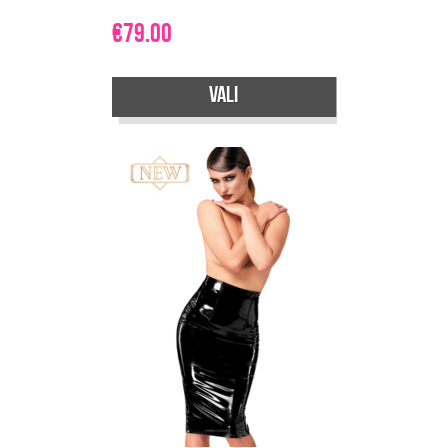
€
79.00
Vali
Sellel
tootel
on
mitu
varianti.
Valikuid
saab
teha
tootelehel.