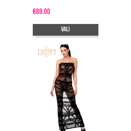
€
89.00
Vali
Sellel
tootel
on
mitu
varianti.
Valikuid
saab
teha
tootelehel.