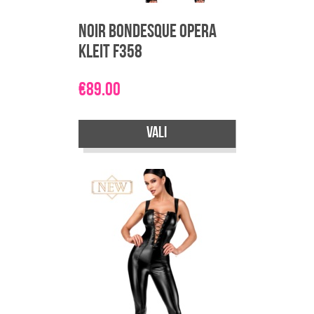
Noir Bondesque Opera
Kleit F358
€
89.00
Vali
Sellel
tootel
on
mitu
varianti.
Valikuid
saab
teha
tootelehel.