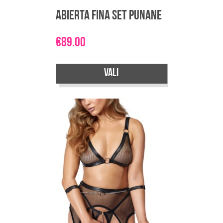
Abierta Fina Set Punane
€
89.00
Vali
Sellel
tootel
on
mitu
varianti.
Valikuid
saab
teha
tootelehel.