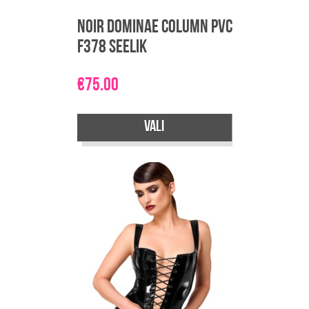
Noir Dominae Column PVC
F378 seelik
€
75.00
Vali
Sellel
tootel
on
mitu
varianti.
Valikuid
saab
teha
tootelehel.