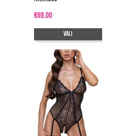
€
69.00
Vali
Sellel
tootel
on
mitu
varianti.
Valikuid
saab
teha
tootelehel.