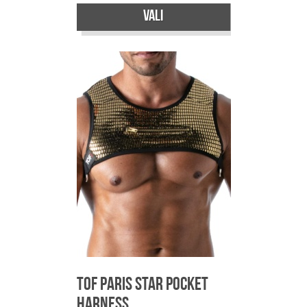
Vali
Sellel
tootel
on
mitu
varianti.
Valikuid
saab
teha
tootelehel.
TOF Paris Star Pocket
Harness