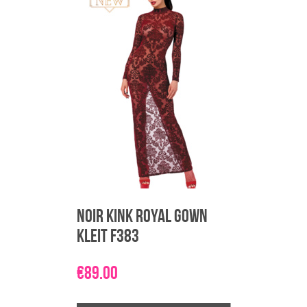
on
mitu
varianti.
Valikuid
saab
teha
tootelehel.
Noir Kink Royal Gown
kleit F383
€
89.00