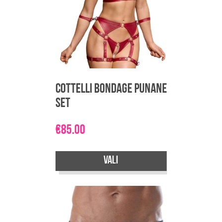
teha
tootelehel.
Cottelli Bondage punane
Set
€
85.00
Vali
Sellel
tootel
on
mitu