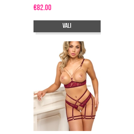
€
82.00
Vali
Sellel
tootel
on
mitu
varianti.
Valikuid
saab
teha
tootelehel.