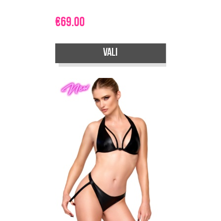
€
69.00
Vali
Sellel
tootel
on
mitu
varianti.
Valikuid
saab
teha
tootelehel.