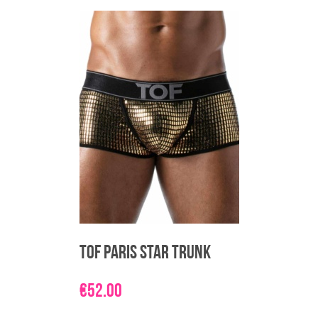
tootel
on
mitu
varianti.
Valikuid
saab
teha
tootelehel.
TOF Paris Star Trunk
€
52.00