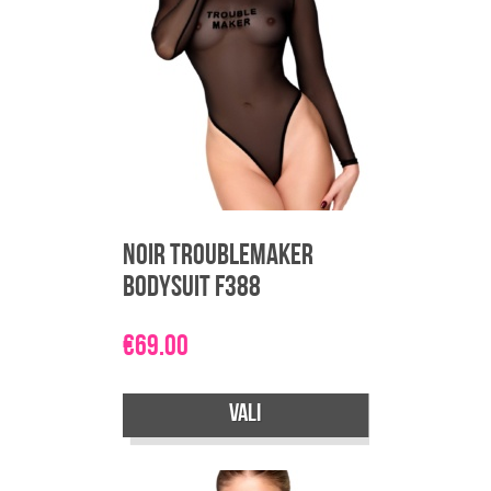
Valikuid
saab
teha
tootelehel.
Noir Troublemaker
Bodysuit F388
€
69.00
Vali
Sellel
tootel