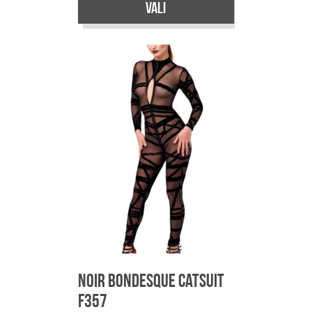
Vali
Sellel
tootel
on
mitu
varianti.
Valikuid
saab
teha
tootelehel.
Noir Bondesque Catsuit
F357