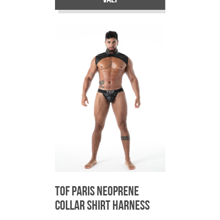
Sellel
tootel
on
mitu
varianti.
Valikuid
saab
teha
tootelehel.
TOF Paris Neoprene
Collar shirt Harness