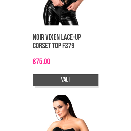
Noir Vixen Lace-Up
Corset Top F379
€
75.00
Vali
Sellel
tootel
on
mitu
varianti.
Valikuid