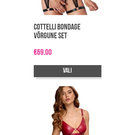
Cottelli Bondage
võrgune Set
€
69.00
Vali
Sellel
tootel
on
mitu
varianti.
Valikuid
saab