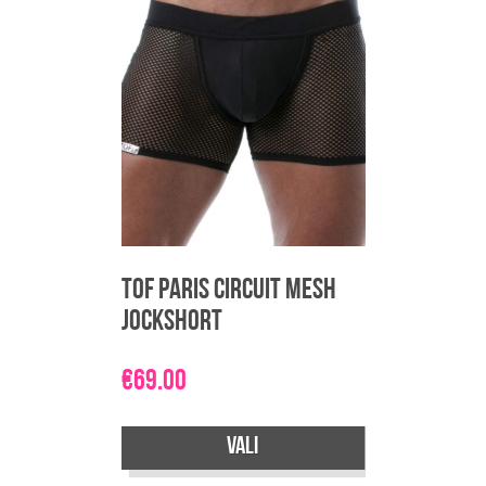
varianti.
Valikuid
saab
teha
tootelehel.
TOF Paris Circuit Mesh
JockShort
€
69.00
Vali
Sellel