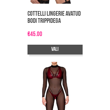
Cottelli Lingerie avatud
bodi trippidega
€
45.00
Vali
Sellel
tootel
on
mitu
varianti.
Valikuid
saab
teha