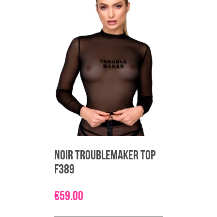
on
mitu
varianti.
Valikuid
saab
teha
tootelehel.
Noir Troublemaker Top
F389
€
59.00