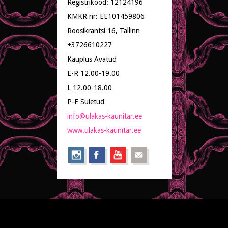
Registrikood: 12124196
KMKR nr: EE101459806
Roosikrantsi 16, Tallinn
+3726610227
Kauplus Avatud
E-R 12.00-19.00
L 12.00-18.00
P-E Suletud
info@ulakas-kaunitar.ee
www.ulakas-kaunitar.ee