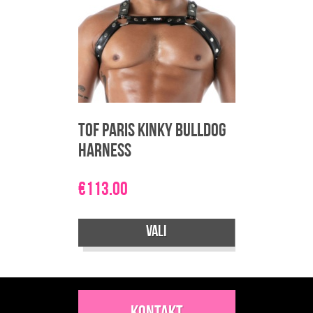
TOF Paris Kinky Bulldog
Harness
€
113.00
Vali
Sellel
tootel
on