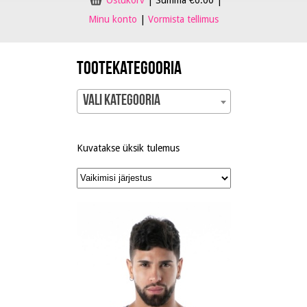
Ostukorv
|
Summa
€
0.00
|
Minu konto
|
Vormista tellimus
Tootekategooria
Vali kategooria
Kuvatakse üksik tulemus