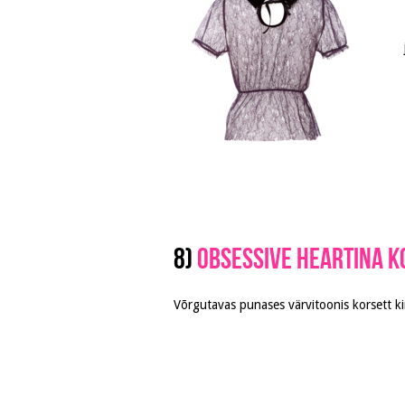
8)
Obsessive Heartina k
Võrgutavas punases värvitoonis korsett ki