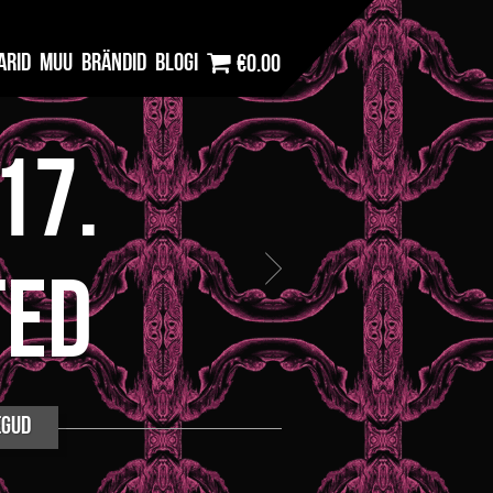
arid
Muu
Brändid
Blogi
€0.00
17.
ted
egud