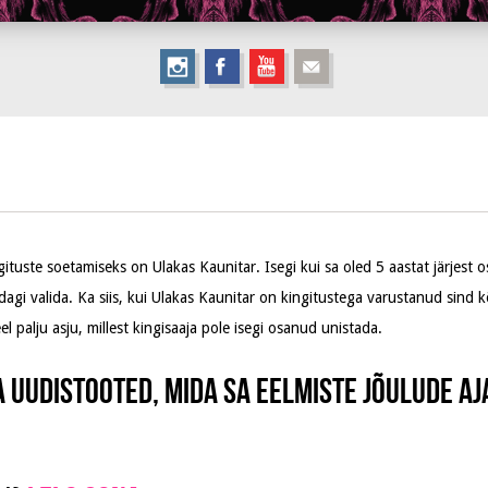
tuste soetamiseks on Ulakas Kaunitar. Isegi kui sa oled 5 aastat järjest 
dagi valida. Ka siis, kui Ulakas Kaunitar on kingitustega varustanud sind k
l palju asju, millest kingisaaja pole isegi osanud unistada.
a uudistooted, mida sa eelmiste jõulude aj