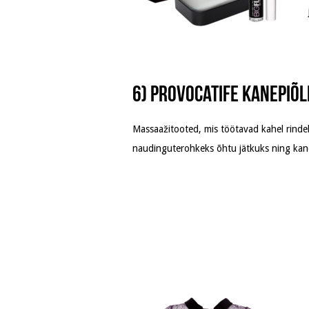
6) Provocatife kanepiõl
Massaažitooted, mis töötavad kahel rindel
naudinguterohkeks õhtu jätkuks ning kane