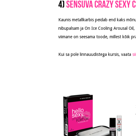
4)
Sensuva Crazy Sexy 
Kaunis metallkarbis peidab end kaks mõnut
nibupalsam ja On Ice Cooling Arousal Oil, m
viimane on seesama toode, millest kõik pr
Kui sa pole linnauudistega kursis, vaata
si