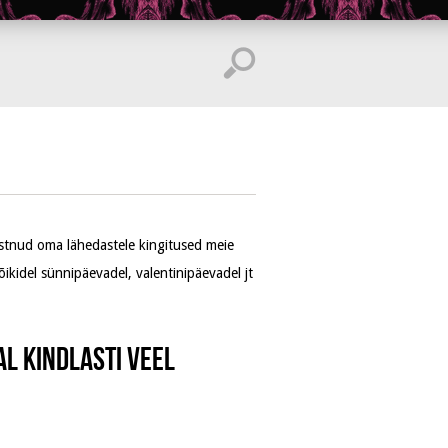
ostnud oma lähedastele kingitused meie
õikidel sünnipäevadel, valentinipäevadel jt
al kindlasti veel