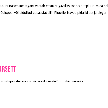
Kauni naisenime tagant vaatab vastu sügavlillas toonis pitspluus, mida 
jõulupeol või pidulikul uusaastaballil. Pluusile lisavad pidulikkust ja elega
orsett
re vallapäästmiseks ja särtsakaks aastalõpu tähistamiseks.