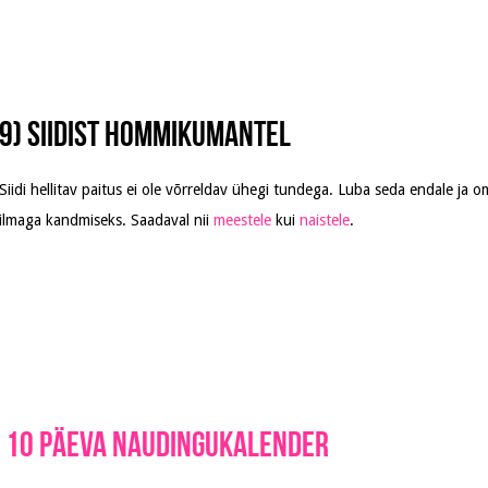
9) Siidist hommikumantel
Siidi hellitav paitus ei ole võrreldav ühegi tundega. Luba seda endale ja 
ilmaga kandmiseks. Saadaval nii
meestele
kui
naistele
.
y 10 päeva naudingukalender