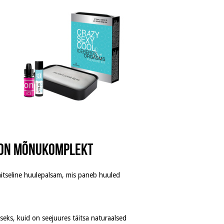
t on mõnukomplekt
itseline huulepalsam, mis paneb huuled
eks, kuid on seejuures täitsa naturaalsed