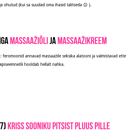
ja ohutud (kui sa suudad oma ihasid talitseda 😉 ).
iga
massaažiõli
ja
massaažikreem
: feromoonid annavad massaažile seksika alatooni ja valmistavad ette
piseemneõli hooldab hellalt nahka.
7)
Kriss Sooniku pitsist pluus Pille