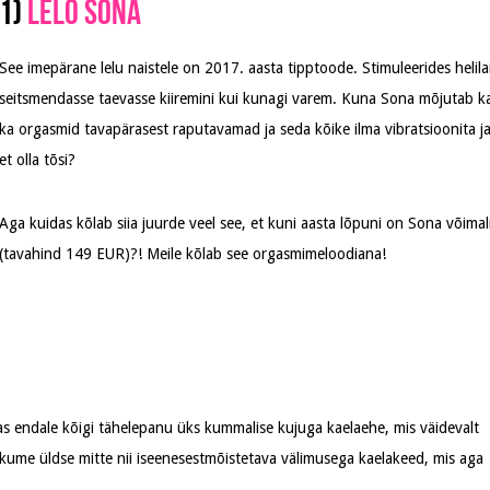
1)
Lelo Sona
See imepärane lelu naistele on 2017. aasta tipptoode. Stimuleerides helilai
seitsmendasse taevasse kiiremini kui kunagi varem. Kuna Sona mõjutab ka k
ka orgasmid tavapärasest raputavamad ja seda kõike ilma vibratsioonita ja 
et olla tõsi?
Aga kuidas kõlab siia juurde veel see, et kuni aasta lõpuni on Sona võim
(tavahind 149 EUR)?! Meile kõlab see orgasmimeloodiana!
bas endale kõigi tähelepanu üks kummalise kujuga kaelaehe, mis väidevalt
pakume üldse mitte nii iseenesestmõistetava välimusega kaelakeed, mis aga