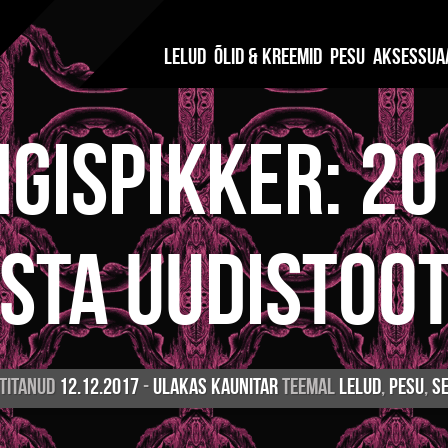
Lelud
Õlid & Kreemid
Pesu
Aksessua
ngispikker: 20
sta uudistoo
titanud
12.12.2017
-
Ulakas Kaunitar
teemal
Lelud
,
Pesu
,
S