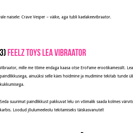
ale naisele: Crave Vesper – väike, aga tubli kaelakeevibraator.
3)
Feelz Toys Lea vibraator
Vibraator, mille me tõime endaga kaasa otse EroFame erootikamessilt. L
paindlikkusega, ainuüksi selle käes hoidmine ja mudimine tekitab tunde 
kukkumisega.
Seda suurimat paindlikkust pakkuvat lelu on võimalik saada kolmes värvit
karbis. Loodud jõulumeeleolu tekitamiseks täiskasvanutel!