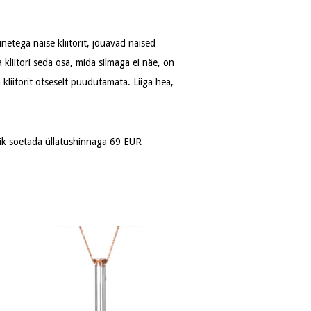
netega naise kliitorit, jõuavad naised
liitori seda osa, mida silmaga ei näe, on
kliitorit otseselt puudutamata. Liiga hea,
alik soetada üllatushinnaga 69 EUR