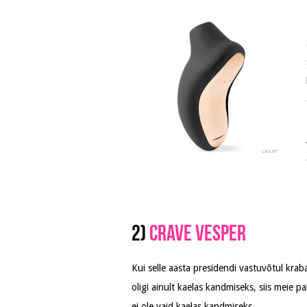
2)
Crave Vesper
Kui selle aasta presidendi vastuvõtul kra
oligi ainult kaelas kandmiseks, siis meie 
ei ole vaid kaelas kandmiseks.