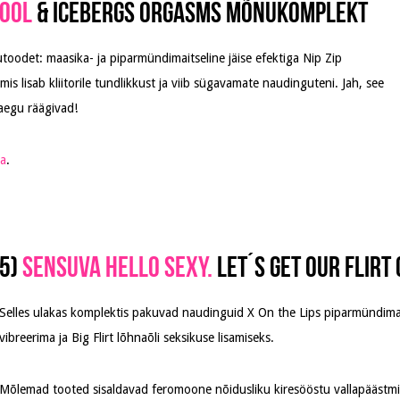
Cool
& Icebergs Orgasms mõnukomplekt
oodet: maasika- ja piparmündimaitseline jäise efektiga Nip Zip
is lisab kliitorile tundlikkust ja viib sügavamate naudinguteni. Jah, see
aegu räägivad!
ia
.
5)
Sensuva Hello Sexy.
Let´s Get Our Flir
Selles ulakas komplektis pakuvad naudinguid X On the Lips piparmündima
vibreerima ja Big Flirt lõhnaõli seksikuse lisamiseks.
Mõlemad tooted sisaldavad feromoone nõidusliku kiresööstu vallapäästmis