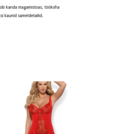
sobib kanda magamistoas, töökoha
ntsi kaunid sametdetailid.