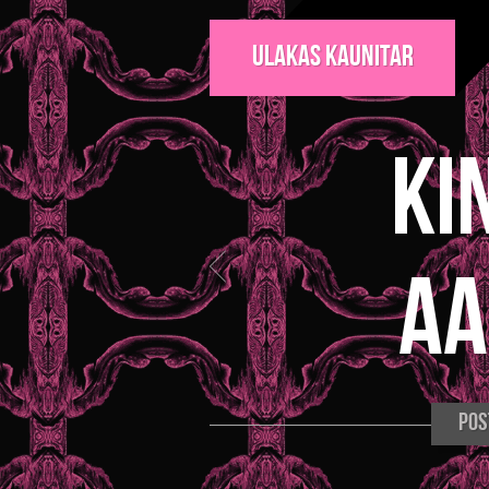
Ulakas Kaunitar
Ki
aa
Pos