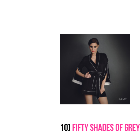
10)
Fifty Shades of Gre