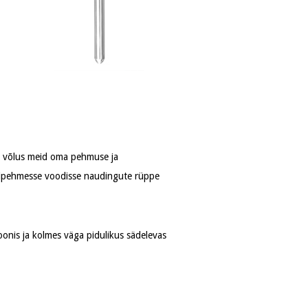
ea võlus meid oma pehmuse ja
ülipehmesse voodisse naudingute rüppe
oonis ja kolmes väga pidulikus sädelevas