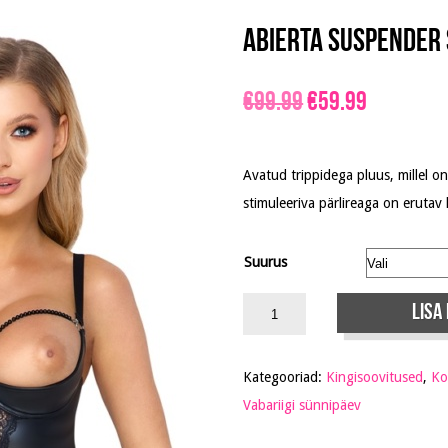
Abierta Suspender 
Algne
Praegun
€
99.99
€
59.99
hind
hind
Avatud trippidega pluus, millel o
stimuleeriva pärlireaga on erutav 
oli:
on:
€99.99.
€59.99.
Suurus
Lisa
Kategooriad:
Kingisoovitused
,
Ko
Vabariigi sünnipäev