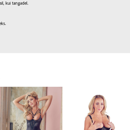
il, kui tangadel.
eks.
…