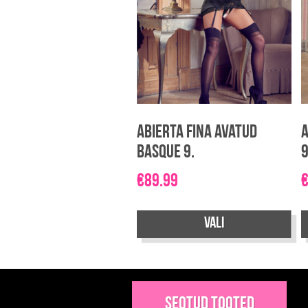
Abierta Fina avatud
A
Basque 9.
9
€
89.99
Vali
Sellel
Se
tootel
t
on
o
Seotud tooted
mitu
m