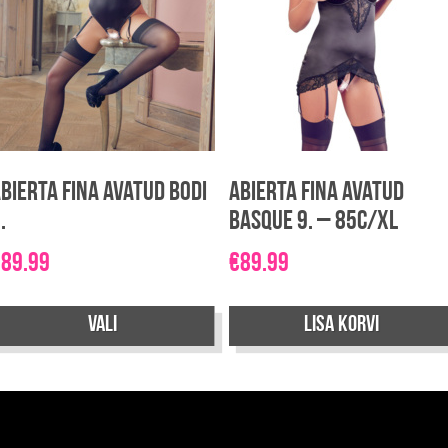
bierta Fina avatud Bodi
Abierta Fina avatud
.
Basque 9. – 85C/XL
€
89.99
€
89.99
Vali
Lisa korvi
llel
ootel
n
itu