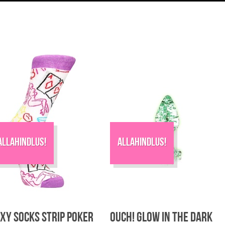
rianti.
alikuid
aab
eha
ootelehel.
Allahindlus!
Allahindlus!
xy Socks Strip Poker
Ouch! Glow in The Dark