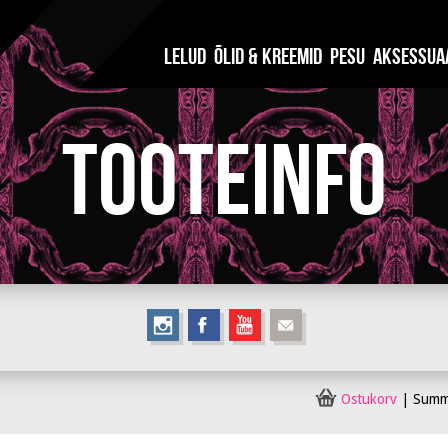
Lelud
Õlid & Kreemid
Pesu
Aksessua
Tooteinfo
Ostukorv
|
Sum