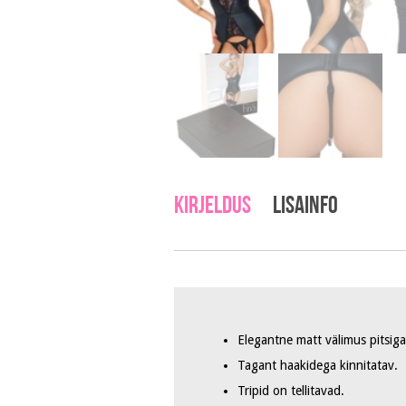
Kirjeldus
Lisainfo
Elegantne matt välimus pitsiga
Tagant haakidega kinnitatav.
Tripid on tellitavad.