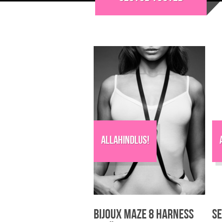
varianti.
va
Valikuid
V
saab
s
teha
t
tootelehel.
t
Allahindlus!
Bijoux Maze 8 Harness
Se