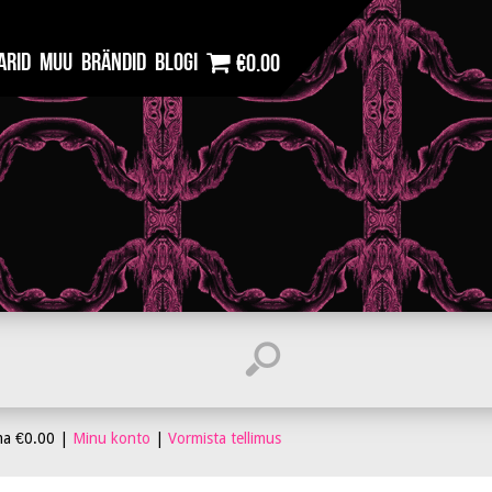
arid
Muu
Brändid
Blogi
€0.00
ma
€
0.00
|
Minu konto
|
Vormista tellimus