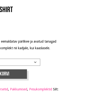
Shirt
e
n eemaldatav pärlikee ja avatud tanagad
komplekt nii kadjale, kui kaaslasele.
 korvi
rsetid
,
Pakkumised
,
Pesukomplektid
Silt: