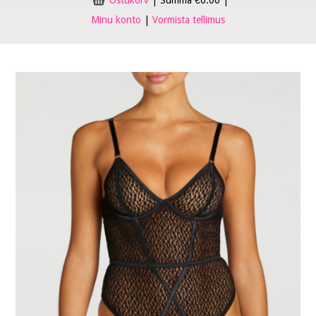
Ostukorv
|
Summa
€
0.00
|
Minu konto
|
Vormista tellimus