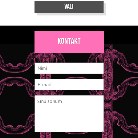
Vali
tootel
on
mitu
varianti.
Kontakt
Valikuid
saab
teha
Nimi
tootelehel.
E-
mail
Sinu
*
sõnum
*