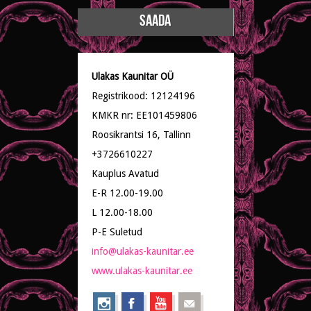
Ulakas Kaunitar OÜ
Registrikood: 12124196
KMKR nr: EE101459806
Roosikrantsi 16, Tallinn
+3726610227
Kauplus Avatud
E-R 12.00-19.00
L 12.00-18.00
P-E Suletud
info@ulakas-kaunitar.ee
www.ulakas-kaunitar.ee