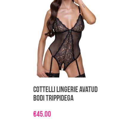
Valikuid
saab
teha
tootelehel.
Cottelli Lingerie avatud
bodi trippidega
€
45.00
Sellel