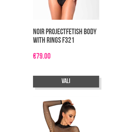
Noir Projectfetish body
with rings F321
€
79.00
Sellel
Vali
tootel
on
mitu
varianti.
Valikuid
saab
teha