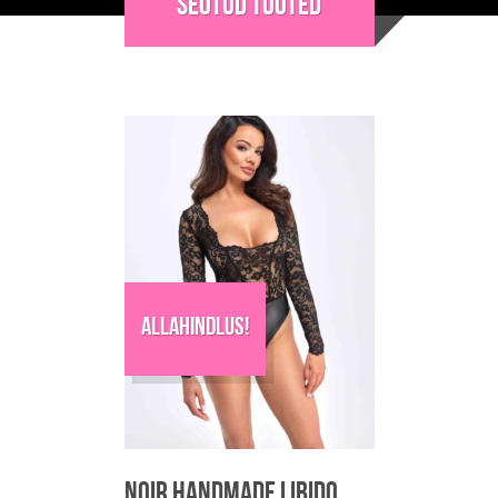
Seotud tooted
mitu
varianti.
Valikuid
saab
teha
tootelehel.
Allahindlus!
Noir Handmade Libido