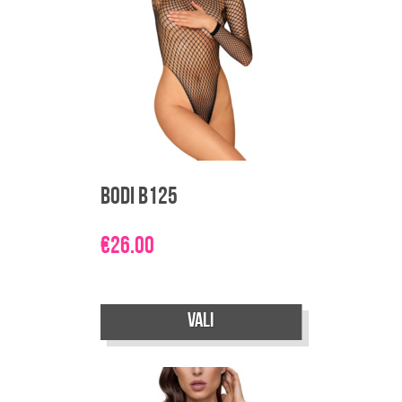
tootelehel.
Bodi B125
€
26.00
Sellel
Vali
tootel
on
mitu
varianti.