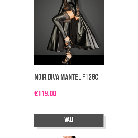
Noir Diva mantel F128C
€
119.00
Sellel
Vali
tootel
on
mitu