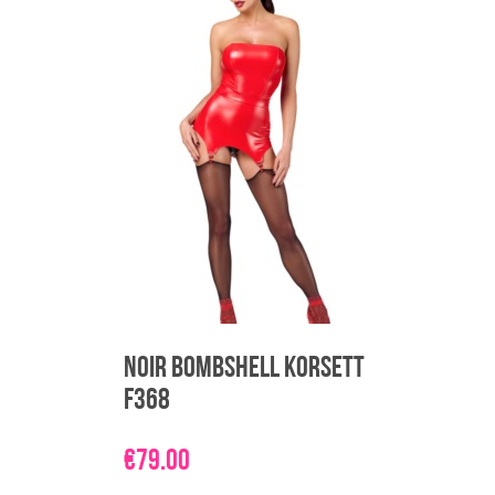
varianti.
Valikuid
saab
teha
tootelehel.
Noir Bombshell Korsett
F368
€
79.00