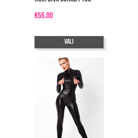
€
55.00
Sellel
Vali
tootel
on
mitu
varianti.
Valikuid
saab
teha
tootelehel.