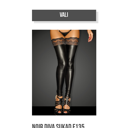
Sellel
Vali
tootel
on
mitu
varianti.
Valikuid
saab
teha
tootelehel.
Noir Diva sukad F135