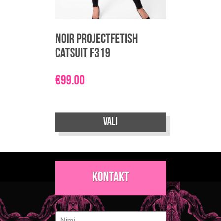
Noir Projectfetish
Catsuit F319
€
99.00
Sellel
Vali
tootel
on
mitu
varianti.
Kontakt
Valikuid
saab
teha
Nimi
tootelehel.