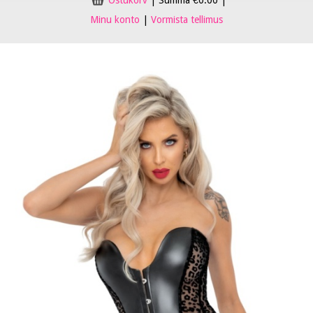
Ostukorv
|
Summa
€
0.00
|
Minu konto
|
Vormista tellimus