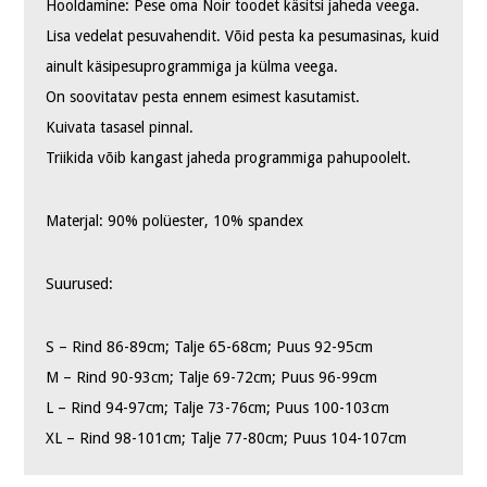
Hooldamine: Pese oma Noir toodet käsitsi jaheda veega.
Lisa vedelat pesuvahendit. Võid pesta ka pesumasinas, kuid
ainult käsipesuprogrammiga ja külma veega.
On soovitatav pesta ennem esimest kasutamist.
Kuivata tasasel pinnal.
Triikida võib kangast jaheda programmiga pahupoolelt.
Materjal: 90% polüester, 10% spandex
Suurused:
S – Rind 86-89cm; Talje 65-68cm; Puus 92-95cm
M – Rind 90-93cm; Talje 69-72cm; Puus 96-99cm
L – Rind 94-97cm; Talje 73-76cm; Puus 100-103cm
XL – Rind 98-101cm; Talje 77-80cm; Puus 104-107cm