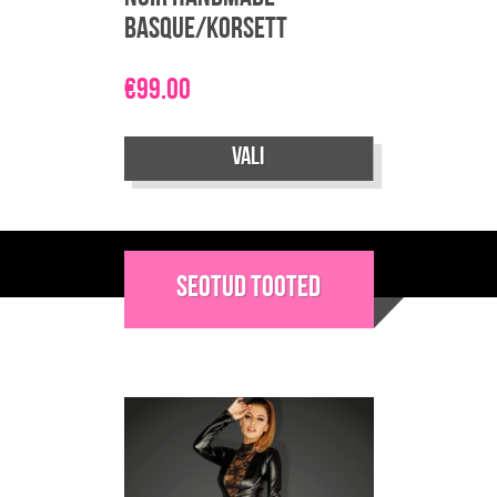
Basque/Korsett
€
99.00
Vali
Sellel
tootel
on
Seotud tooted
mitu
varianti.
Valikuid
saab
teha
tootelehel.