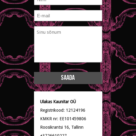
E-
mail
Sinu
*
sõnum
*
Ulakas Kaunitar OÜ
Registrikood: 12124196
KMKR nr: EE101459806
Roosikrantsi 16, Tallinn
+3726610227