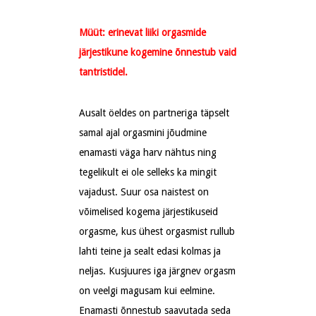
Müüt: erinevat liiki orgasmide
järjestikune kogemine õnnestub vaid
tantristidel.
Ausalt öeldes on partneriga täpselt
samal ajal orgasmini jõudmine
enamasti väga harv nähtus ning
tegelikult ei ole selleks ka mingit
vajadust. Suur osa naistest on
võimelised kogema järjestikuseid
orgasme, kus ühest orgasmist rullub
lahti teine ja sealt edasi kolmas ja
neljas. Kusjuures iga järgnev orgasm
on veelgi magusam kui eelmine.
Enamasti õnnestub saavutada seda