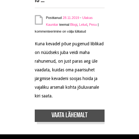
is …
Postitanud
28.11.2019
-
Ulakas
All
Kaunitar
teemal
Blogi
,
Lelud
,
Pesu
|
I
kommenteerimine on välja lülitatud
want
Kuna kevadel põue pugenud liblikad
for
Christmas
on nüüdseks juba veidi maha
is
rahunenud, on just paras aeg üle
…
vaadata, kuidas oma paarisuhet
järgmise kevadeni soojas hoida ja
vajaliku arsenali kohta jõuluvanale
kiri saata.
Vaata lähemalt