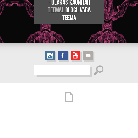
-
Ulakas Kaunitar
teemal
Blogi
,
Vaba
teema