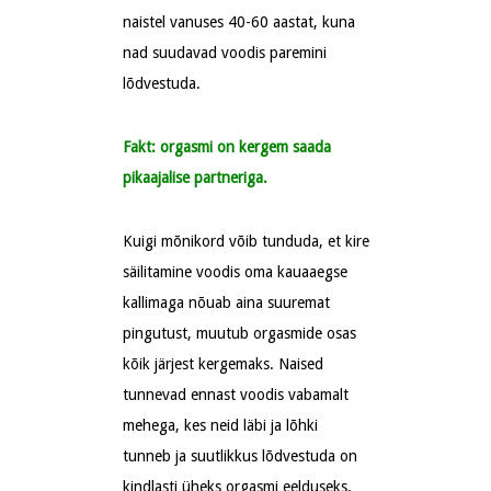
naistel vanuses 40-60 aastat, kuna
nad suudavad voodis paremini
lõdvestuda.
Fakt: orgasmi on kergem saada
pikaajalise partneriga.
Kuigi mõnikord võib tunduda, et kire
säilitamine voodis oma kauaaegse
kallimaga nõuab aina suuremat
pingutust, muutub orgasmide osas
kõik järjest kergemaks. Naised
tunnevad ennast voodis vabamalt
mehega, kes neid läbi ja lõhki
tunneb ja suutlikkus lõdvestuda on
kindlasti üheks orgasmi eelduseks.