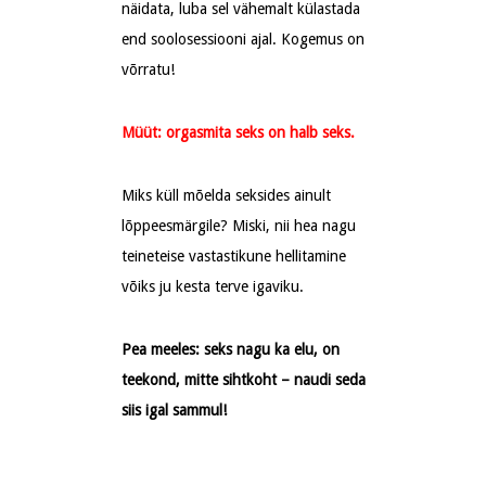
näidata, luba sel vähemalt külastada
end soolosessiooni ajal. Kogemus on
võrratu!
Müüt: orgasmita seks on halb seks.
Miks küll mõelda seksides ainult
lõppeesmärgile? Miski, nii hea nagu
teineteise vastastikune hellitamine
võiks ju kesta terve igaviku.
Pea meeles: seks nagu ka elu, on
teekond, mitte sihtkoht – naudi seda
siis igal sammul!