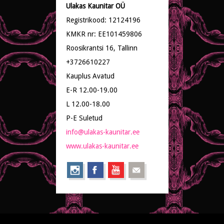
Ulakas Kaunitar OÜ
Registrikood: 12124196
KMKR nr: EE101459806
Roosikrantsi 16, Tallinn
+3726610227
Kauplus Avatud
E-R 12.00-19.00
L 12.00-18.00
P-E Suletud
info@ulakas-kaunitar.ee
www.ulakas-kaunitar.ee