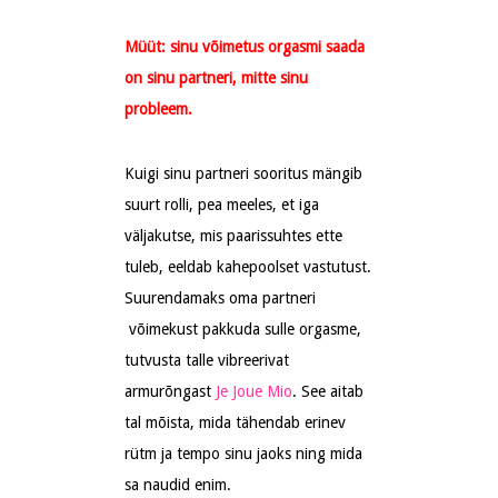
Müüt: sinu võimetus orgasmi saada
on sinu partneri, mitte sinu
probleem.
Kuigi sinu partneri sooritus mängib
suurt rolli, pea meeles, et iga
väljakutse, mis paarissuhtes ette
tuleb, eeldab kahepoolset vastutust.
Suurendamaks oma partneri
võimekust pakkuda sulle orgasme,
tutvusta talle vibreerivat
armurõngast
Je Joue Mio
. See aitab
tal mõista, mida tähendab erinev
rütm ja tempo sinu jaoks ning mida
sa naudid enim.