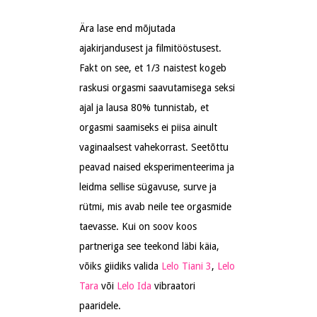
Ära lase end mõjutada
ajakirjandusest ja filmitööstusest.
Fakt on see, et 1/3 naistest kogeb
raskusi orgasmi saavutamisega seksi
ajal ja lausa 80% tunnistab, et
orgasmi saamiseks ei piisa ainult
vaginaalsest vahekorrast. Seetõttu
peavad naised eksperimenteerima ja
leidma sellise sügavuse, surve ja
rütmi, mis avab neile tee orgasmide
taevasse. Kui on soov koos
partneriga see teekond läbi käia,
võiks giidiks valida
Lelo Tiani 3
,
Lelo
Tara
või
Lelo Ida
vibraatori
paaridele.