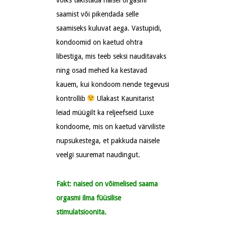
võiks takistada naisel orgasmi
saamist või pikendada selle
saamiseks kuluvat aega. Vastupidi,
kondoomid on kaetud ohtra
libestiga, mis teeb seksi nauditavaks
ning osad mehed ka kestavad
kauem, kui kondoom nende tegevusi
kontrollib
Ulakast Kaunitarist
leiad müügilt ka reljeefseid Luxe
kondoome, mis on kaetud värviliste
nupsukestega, et pakkuda naisele
veelgi suuremat naudingut.
Fakt: naised on võimelised saama
orgasmi ilma füüsilise
stimulatsioonita.