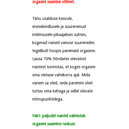
orgasmi saamise võimet.
Tänu usalduse kasvule,
enesekindlusele ja suurenenud
intiimsusele pikaajalises suhtes,
kogevad naised vanuse suurenedes
tegelikult hoopis paremaid orgasme.
Lausa 70% 50ndates olevatest
naistest tunnistas, et koges orgasmi
oma viimase vahekorra ajal. Mida
vanem sa oled, seda paremini oled
tuttav oma kehaga ja sellel olevate
mõnupunktidega.
Fakt: paljudel naistel valmistab
orgasmi saamine raskusi.