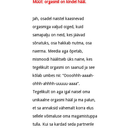
Müüt: orgasmil on kindel hääl.
Jah, osadel naistel kaasnevad
orgasmiga valjud oiged, kuid
samapalju on neid, kes jäävad
sõnatuks, osa hakkab nutma, osa
naerma. Meedia aga õpetab,
mismoodi häälitseb üks naine, kes
tegelikult orgasmi on saanud ja see
kõlab umbes nii: “Oooohhh-aaaah-
ohhh-ahhhh-uuuuu-aaaa”.
Tegelikult on aga igal naisel oma
unikaalne orgasmi hääl ja ma palun,
et sa annaksid vähemalt korra elus
sellele võimaluse oma magamistuppa
tulla. Kui sa kardad seda partnerile