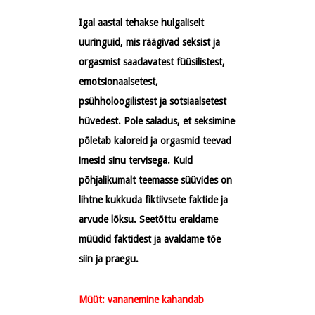
Igal aastal tehakse hulgaliselt
uuringuid, mis räägivad seksist ja
orgasmist saadavatest füüsilistest,
emotsionaalsetest,
psühholoogilistest ja sotsiaalsetest
hüvedest. Pole saladus, et seksimine
põletab kaloreid ja orgasmid teevad
imesid sinu tervisega. Kuid
põhjalikumalt teemasse süüvides on
lihtne kukkuda fiktiivsete faktide ja
arvude lõksu. Seetõttu eraldame
müüdid faktidest ja avaldame tõe
siin ja praegu.
Müüt: vananemine kahandab