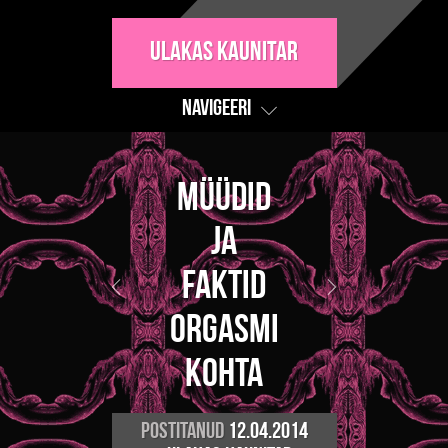
Ulakas Kaunitar
Navigeeri
Müüdid
ja
faktid
orgasmi
kohta
Postitanud
12.04.2014