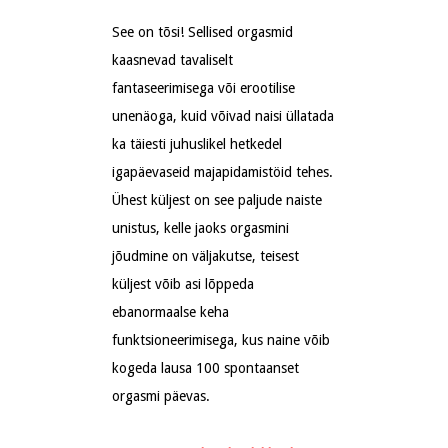
See on tõsi! Sellised orgasmid
kaasnevad tavaliselt
fantaseerimisega või erootilise
unenäoga, kuid võivad naisi üllatada
ka täiesti juhuslikel hetkedel
igapäevaseid majapidamistöid tehes.
Ühest küljest on see paljude naiste
unistus, kelle jaoks orgasmini
jõudmine on väljakutse, teisest
küljest võib asi lõppeda
ebanormaalse keha
funktsioneerimisega, kus naine võib
kogeda lausa 100 spontaanset
orgasmi päevas.